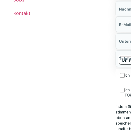
Nach
Kontakt
E-Mail
Unte
Telef
Ich
Ich
TO
Indem Si
stimmen
oben an
speicher
Inhalte 