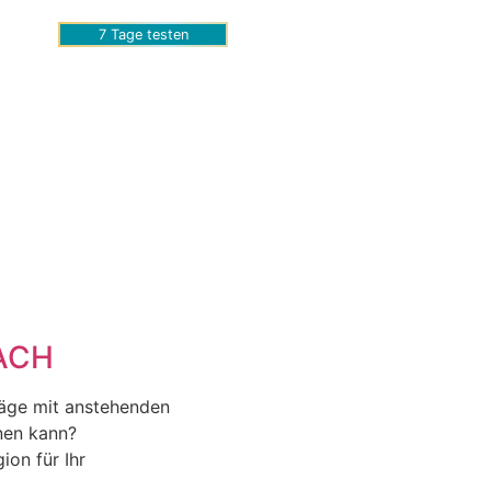
7 Tage testen
DACH
räge mit anstehenden
nen kann?
ion für Ihr