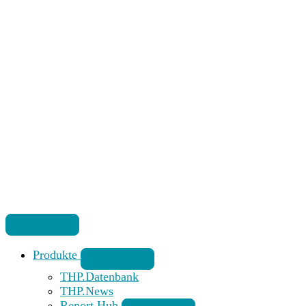
Produkte
THP.Datenbank
THP.News
Report Hub