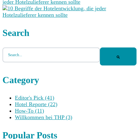
jeder Hotelzulieferer kennen sollte
Search
Dies ist ein Suchfeld mit einer automatischen Vorschlagsfun
Es gibt keine Vorschläge, da das Suchfeld leer ist.
Category
Editor's Pick
(41)
Hotel Reporte
(22)
How-To
(11)
Willkommen bei THP
(3)
Popular Posts