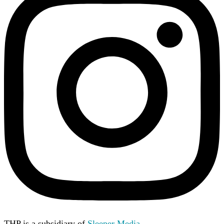
THP is a subsidiary of
Sleeper Media