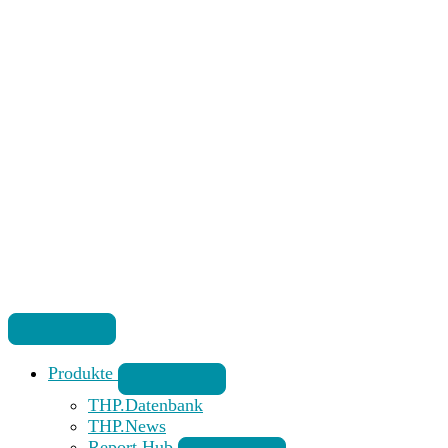
Produkte
THP.Datenbank
THP.News
Report Hub