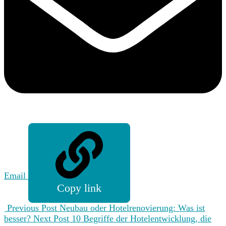
Email
Copy link
Previous Post
Neubau oder Hotelrenovierung: Was ist
besser?
Next Post
10 Begriffe der Hotelentwicklung, die