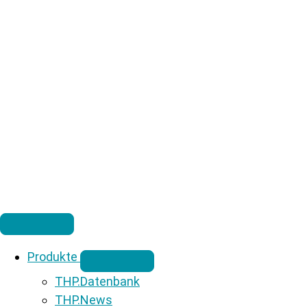
Produkte
THP.Datenbank
THP.News