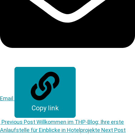
Email
Copy link
Previous Post
Willkommen im THP-Blog: Ihre erste
Anlaufstelle für Einblicke in Hotelprojekte
Next Post