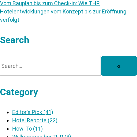
Vom Bauplan bis zum Check-in: Wie THP
Hotelentwicklungen vom Konzept bis zur Eröffnung
verfolgt
Search
Dies ist ein Suchfeld mit einer automatischen Vorschla
Es gibt keine Vorschläge, da das Suchfeld leer ist.
Category
Editor's Pick
(41)
Hotel Reporte
(22)
How-To
(11)
Willkommen bei THP
(3)