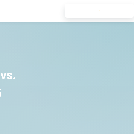
7 TAGE TESTEN
sh
vs.
5