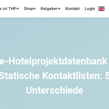
s ist THP
Shop
Ratgeber
Kontakt
Login
Engli
ve-Hotelprojektdatenbank 
Statische Kontaktlisten: 
Unterschiede